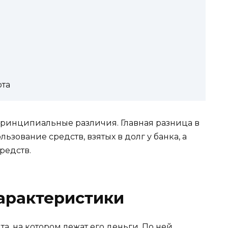
рта
принципиальные различия. Главная разница в
ьзование средств, взятых в долг у банка, а
редств.
характеристики
а, на котором лежат его деньги. По ней