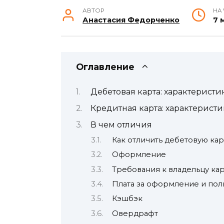
АВТОР
НА
Анастасия Федорченко
7 
Оглавление
Дебетовая карта: характеристи
Кредитная карта: характерист
В чем отличия
Как отличить дебетовую ка
Оформление
Требования к владельцу ка
Плата за оформление и пол
Кэшбэк
Овердрафт