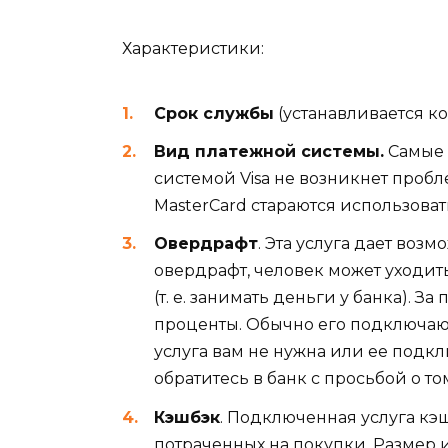
Характеристики:
Срок службы
(устанавливается к
Вид платежной системы.
Самые р
системой Visa не возникнет пробл
MasterCard стараются использоват
Овердрафт
. Эта услуга дает воз
овердрафт, человек может уходи
(т. е. занимать деньги у банка). 
проценты. Обычно его подключают
услуга вам не нужна или ее подк
обратитесь в банк с просьбой о то
Кэшбэк
. Подключенная услуга кэш
потраченных на покупки. Размер 