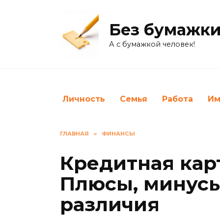
Перейти
к
Без бумажки
содержанию
А с бумажкой человек!
Личность
Семья
Работа
Им
ГЛАВНАЯ
»
ФИНАНСЫ
Кредитная кар
Плюсы, минусы,
различия