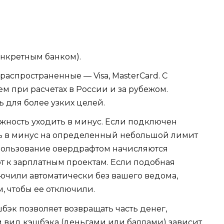
онкретным банком).
аспространенные — Visa, MasterCard. С
ем при расчетах в России и за рубежом.
ь для более узких целей.
можность уходить в минус. Если подключен
ть в минус на определенный небольшой лимит
За пользование овердрафтом начисляются
 к зарплатным проектам. Если подобная
лючили автоматически без вашего ведома,
м, чтобы ее отключили.
бэк позволяет возвращать часть денег,
и вид кэшбэка (деньгами или баллами) зависит